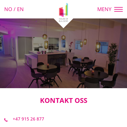
NO
/
EN
MENY
KONTAKT OSS
+47 915 26 877