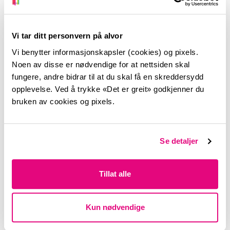
Vi tar ditt personvern på alvor
Vi benytter informasjonskapsler (cookies) og pixels.
Noen av disse er nødvendige for at nettsiden skal
fungere, andre bidrar til at du skal få en skreddersydd
opplevelse. Ved å trykke «Det er greit» godkjenner du
bruken av cookies og pixels.
Jeg samtykker til at House Of
Se detaljer
Builders kan bruke min mailadresse
til nyhetsbrev og invitasjoner
Tillat alle
Jeg samtykker til at House of
Builders AS kan behandle min data i
Kun nødvendige
henhold til deres
personvernerklæring